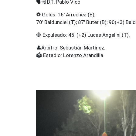
🗣️🗒️ DT: Pablo Vico
⚽ Goles: 16' Arrechea (B);
70' Baldunciel (T); 87' Buter (B); 90(+3) Bald
🛑 Expulsado: 45' (+2) Lucas Angelini (T).
👤Árbitro: Sebastián Martínez.
🏟️ Estadio: Lorenzo Arandilla.